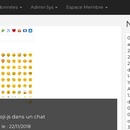
 données
Admin Sys
Espace Membre
0
a
2
2
2
d
1
1
1
d
0
0
ji-js dans un chat
o
 le : 22/11/2018
3