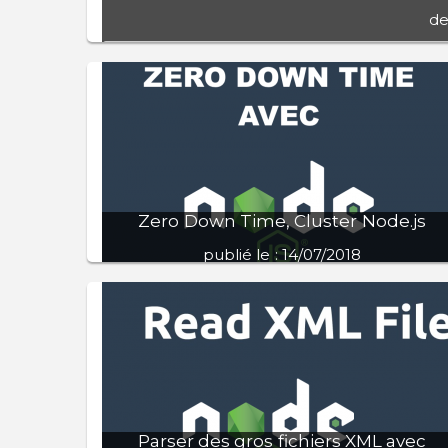
de
Chat
Chat
Zero Down Time, Cluster Node.js
publié le : 14/07/2018
Nous allons voir ici comment créer un cluste
Node.js suivant vos ressources disponibles e
avoir également un reboot des node en ca
de plantage.
Parser des gros fichiers XML avec