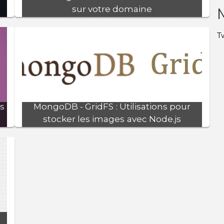
sur votre domaine
publié le : 14/01/2018
T
er
Nous allons voir comment utiliser certbot pour
e
obtenir gratuitement un certificat ssl.
js
MongoDB - GridFS : Utilisations pour
stocker les images avec Node.js
publié le : 02/01/2018
s
Nous souhaitons utiliser un système de
stockage de fichiers adapté à de grosses
.
volumétries afin de pouvoir les charger et les
manipuler rapidement tout en gardant des
informations utiles sur ceux-ci. Il existe un
moyen avec MongoDB qui vous permettra de
gérer correctement n'importe quel type de