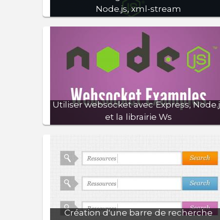
Node.js, xml-stream
publié le : 07/07/2018
Nous allons ici comment parser de gros fichi
xml de plusieurs giga sans dépassement d
mémoire.
Utiliser websocket avec Express, Node.
et la librairie Ws
publié le : 11/01/2018
Utiliser les websockets pour créer plusieur
channel à la volée et y diffuser des
informations, c'est ce que nous allons voir ici
Création d'une barre de recherche