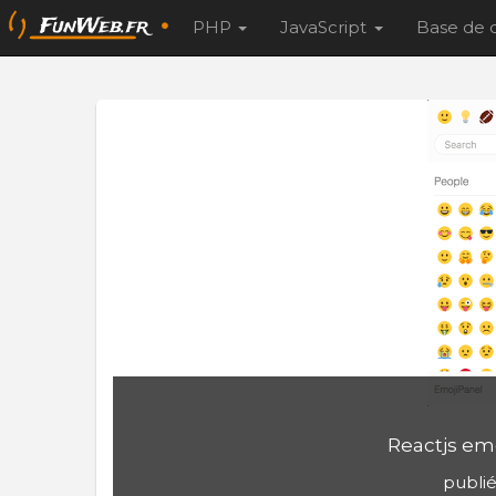
PHP
JavaScript
Base de
Reactjs emo
publié