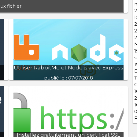
m
ux fichier :
2
l
App.js

2
InputSans.js

Inputavec.js
2
2
1
s
1
Utiliser RabbitMq et Node.js avec Express
E
publié le : 07/07/2018
1
r
Nous allons ici comment utiliser des services
1
t
RabbitMQ pour executer ses tâches dans
2
s
Express Proprement.
1
0
Installez gratuitement un certificat SSL